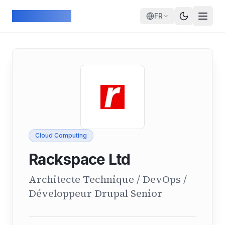
Skip to main content
ArcadeGeek
FR
Cloud Computing
Rackspace Ltd
Architecte Technique / DevOps /
Développeur Drupal Senior