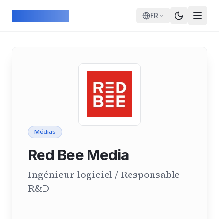
Skip to main content
ArcadeGeek
FR
Médias
Red Bee Media
Ingénieur logiciel / Responsable
R&D